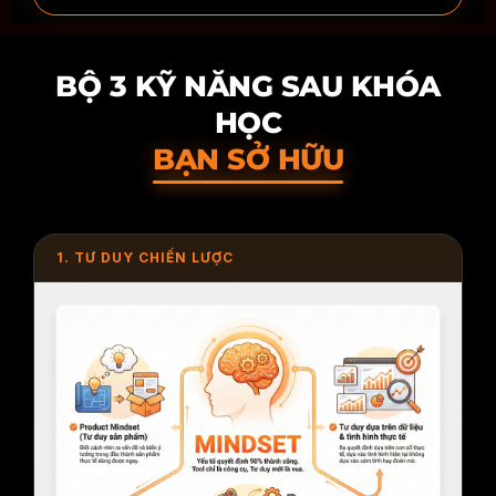
BỘ 3 KỸ NĂNG SAU KHÓA
HỌC
BẠN SỞ HỮU
1. TƯ DUY CHIẾN LƯỢC