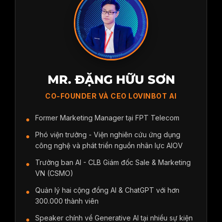
đến tạo bối cảnh mới cho Video AI
Bài tập
BÀI TẬP: THỰC THI CONTENT ĐA
(3)
NỀN TẢNG
4 câu hỏi
Quiz: BÀI TẬP
Video
Thực hành: Tiến hành tạo VIDEO
Video
Tạo trợ lý AI hỗ trợ phác thảo thiết
AI trên Kling, VEO, Sora (4)
kế
Video
Thực hành: B-Roll là gì? Làm sao
MR. ĐẶNG HỮU SƠN
Bài tập
BÀI TẬP THỰC HÀNH PHẦN 4 -
cho video hấp dẫn hơn? Tạo
CO-FOUNDER VÀ CEO LOVINBOT AI
TỔNG HỢP: TỪ Ý TƯỞNG ĐẾN
Video AI trên Grok AI miễn phí (5)
THIẾT KẾ
Former Marketing Manager tại FPT Telecom
Video
Thực hành: Phân tích video viral -
Phó viện trưởng - Viện nghiên cứu ứng dụng
Floor Transformation Timelapse
công nghệ và phát triển nguồn nhân lực AIOV
(1)
Trưởng ban AI - CLB Giám đốc Sale & Marketing
Video
Thực hành: Tạo GEMs trợ lý AI
VN (CSMO)
phân tích video viral (2)
Quản lý hai cộng đồng AI & ChatGPT với hơn
300.000 thành viên
Video
Bonus: Hướng dẫn sử dụng Whisk,
Speaker chính về Generative AI tại nhiều sự kiện
công cụ hỗ trợ tạo ảnh AI của