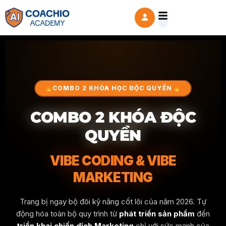
COMBO 2 KHÓA HỌC ĐỘC QUYỀN
COMBO 2 KHÓA ĐỘC
QUYỀN
VIBE CODING & VIBE
MARKETING
Trang bị ngay bộ đôi kỹ năng cốt lõi của năm 2026. Tự
động hóa toàn bộ quy trình từ
phát triển sản phẩm
đến
triển khai chiến dịch Marketing
chỉ với sức mạnh của