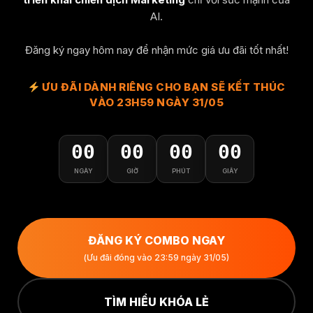
AI.
Đăng ký ngay hôm nay để nhận mức giá ưu đãi tốt nhất!
ƯU ĐÃI DÀNH RIÊNG CHO BẠN SẼ KẾT THÚC
VÀO 23H59 NGÀY 31/05
00
00
00
00
NGÀY
GIỜ
PHÚT
GIÂY
ĐĂNG KÝ COMBO NGAY
(Ưu đãi đóng vào 23:59 ngày 31/05)
TÌM HIỂU KHÓA LẺ