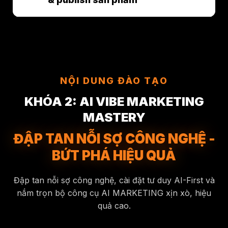
28p37s
4. Tạo CMS cơ bản để chỉnh sửa
6p49s
2. Hiểu đúng về hệ thống logic
và lưu nội dung Landing page
Bài tập
NỘP BÀI TẬP VIBE CODE BẰNG
Backend và API cơ bản trên
trên Frontend
2p
1. Publish app & cấu hình tên miền
V0
Supabase
trên v0
11p47s
3. Bổ sung tính năng ẩn/hiện
section trên CMS, đồng bộ qua
NỘI DUNG ĐÀO TẠO
Landing page
KHÓA 2: AI VIBE MARKETING
15p00s
4. Phân quyền Admin, Thành
MASTERY
viên trong CMS
ĐẬP TAN NỖI SỢ CÔNG NGHỆ -
BỨT PHÁ HIỆU QUẢ
Đập tan nỗi sợ công nghệ, cài đặt tư duy AI-First và
nắm trọn bộ công cụ AI MARKETING xịn xò, hiệu
quả cao.