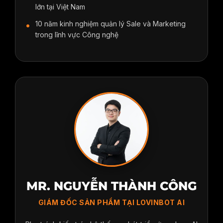
lớn tại Việt Nam
Google
10 năm kinh nghiệm quản lý Sale và Marketing
trong lĩnh vực Công nghệ
Video
Bonus: Hướng dẫn Auto Whisk -
Extension hỗ trợ tự động hoá
Whisk tạo ảnh AI
Video
Thực hành: Prompt to image,
image to video trên Whisk, Google
Studio, Gemini, Flow VEO 3
Bài tập
BÀI TẬP THỰC HÀNH PHẦN 5 -
VIDEO: TẠO VIDEO AI CƠ BẢN
MR. NGUYỄN THÀNH CÔNG
GIÁM ĐỐC SẢN PHẨM TẠI LOVINBOT AI