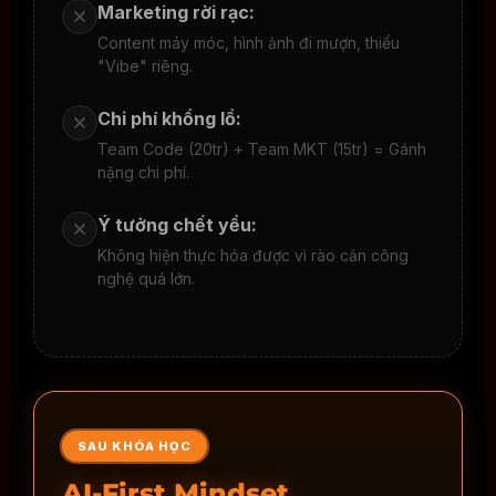
Marketing rời rạc:
Content máy móc, hình ảnh đi mượn, thiếu
"Vibe" riêng.
Chi phí khổng lồ:
Team Code (20tr) + Team MKT (15tr) = Gánh
nặng chi phí.
Ý tưởng chết yểu:
Không hiện thực hóa được vì rào cản công
nghệ quá lớn.
SAU KHÓA HỌC
AI-First Mindset