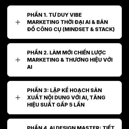
PHẦN 1. TƯ DUY VIBE
MARKETING THỜI ĐẠI AI & BẢN
ĐỒ CÔNG CỤ (MINDSET & STACK)
30p 23s
Giới thiệu chương trình đột phá
PHẦN 2. LÀM MỚI CHIẾN LƯỢC
Marketing AI năm 2026 & Cam
kết đầu ra
MARKETING & THƯƠNG HIỆU VỚI
AI
37p
Sự dịch chuyển từ "Marketing
truyền thống" sang "Vibe Marketing
14p
Quy trình, bản đồ xây dựng chiến
with AI"
PHẦN 3: LẬP KẾ HOẠCH SẢN
lược marketing
XUẤT NỘI DUNG VỚI AI, TĂNG
40p 48s
Tech Stack cho Marketer (Bộ
HIỆU SUẤT GẤP 5 LẦN
6 câu hỏi
Quiz: BÀI TẬP
công cụ AI tối thượng)
Phân loại: Text, Visual, Video,
11p 10s
Automation, Code, Audio. Tiết kiệm
Tổng quan, tư duy sáng tạo nội
5p
CASESTUDY: Giới thiệu Branding
nhất, hiệu quả cao.
PHẦN 4. AI DESIGN MASTER: TIẾT
dung, các loại content và lưu ý