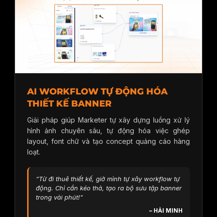
AI WORKFLOW TỰ ĐỘNG HÓA
THIẾT KẾ BANNER
Giải pháp giúp Marketer tự xây dựng luồng xử lý
hình ảnh chuyên sâu, tự động hóa việc ghép
layout, font chữ và tạo concept quảng cáo hàng
loạt.
“Từ đi thuê thiết kế, giờ mình tự xây workflow tự
động. Chỉ cần kéo thả, tạo ra bộ sưu tập banner
trong vài phút!”
– HẢI MINH