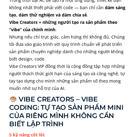
Trong thời đại AI, để tạo ra một ứng dụng, thiết kế bạn
không nhất thiết phải viết code — bạn chỉ cần
dám sáng
tạo, dám thử nghiệm và dám chia sẻ
.
Vibe Creators = những người tạo ra sản phẩm theo
“vibe” của chính mình
:
Nhưng nếu chỉ trực giác, cảm hứng thì không đủ. Chúng
tôi đưa vào giáo trình với quy trình chuẩn về phát triển
sản phẩm chuyên nghiệp dành cho những người không
biết design, code.
Vibe Creators VIP đồng thời là cộng đồng tập hợp những
người thách thức giới hạn của sáng tạo và công nghệ, tự
tay tạo dựng cho mình những sản phẩm số theo mong
muốn nhờ sự hỗ trợ của AI.
VIBE CREATORS – VIBE
CODING: TỰ TẠO SẢN PHẨM MINI
CỦA RIÊNG MÌNH KHÔNG CẦN
BIẾT LẬP TRÌNH
5 kỹ năng cốt lõi: