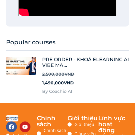
Popular courses
PRE ORDER - KHOÁ ELEARNING AI
VIBE MA...
2,500,000VND
1,490,000VND
By Coachio AI
Chính
Giới thiệu
Lĩnh vực
sách
hoạt
Giới thiệu
động
Chính sách
Giảng viên