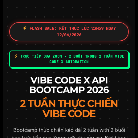
FLASH SALE: KẾT THÚC LÚC 23H59 NGÀY
12/06/2026
TRỰC TIẾP QUA ZOOM - 2 BUỔI TRONG 2 TUẦN VIBE
CODE X AUTOMATION
VIBE CODE X API
BOOTCAMP 2026
2 TUẦN THỰC CHIẾN
VIBE CODE
Bootcamp thực chiến kéo dài 2 tuần with 2 buổi
học trực tiếp qua Zoom với chuyên gia. Build app