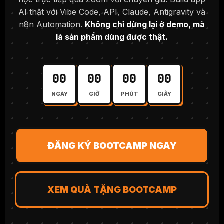
AI thật với Vibe Code, API, Claude, Antigravity và
n8n Automation.
Không chỉ dừng lại ở demo, mà
là sản phẩm dùng được thật.
00
00
00
00
NGÀY
GIỜ
PHÚT
GIÂY
ĐĂNG KÝ BOOTCAMP NGAY
XEM QUÀ TẶNG BOOTCAMP